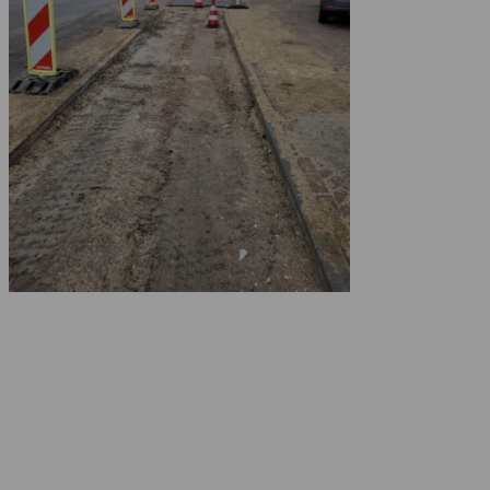
Contact
VSP B.V.
Ien Dalessingel 1E
3543 MD Utrecht
Nederland