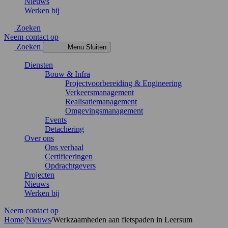
Nieuws
Werken bij
Zoeken
Neem contact op
Zoeken
Menu
Sluiten
Diensten
Bouw & Infra
Projectvoorbereiding & Engineering
Verkeersmanagement
Realisatiemanagement
Omgevingsmanagement
Events
Detachering
Over ons
Ons verhaal
Certificeringen
Opdrachtgevers
Projecten
Nieuws
Werken bij
Neem contact op
Home
/
Nieuws
/
Werkzaamheden aan fietspaden in Leersum