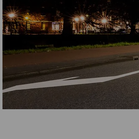
Home
/
Projecten
Projecten