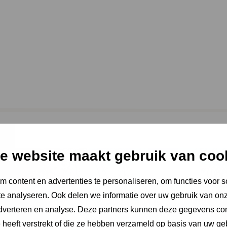
it is een greep uit de projecten waarin onze expertise zichtbaar wordt
e website maakt gebruik van coo
 content en advertenties te personaliseren, om functies voor s
e analyseren. Ook delen we informatie over uw gebruik van onz
adverteren en analyse. Deze partners kunnen deze gegevens c
e heeft verstrekt of die ze hebben verzameld op basis van uw ge