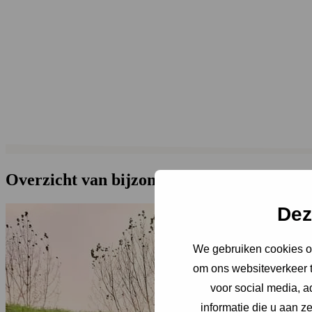
Van complexe infra- en bouwprojecten tot grootschalige evenementen: d
Overzicht van bijzondere projecten
Dez
We gebruiken cookies om
om ons websiteverkeer t
voor social media, 
informatie die u aan z