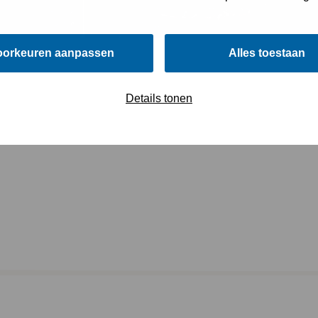
oorkeuren aanpassen
Alles toestaan
Details tonen
5 miljoen bezoekers, tientallen Tall Ships en activiteiten verspreid 
ke en organisatorische megaklus.