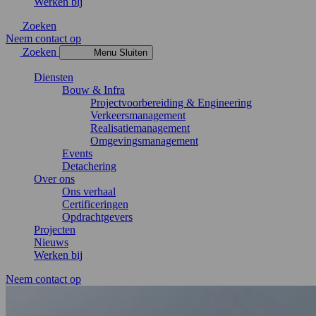
Werken bij
Zoeken
Neem contact op
Zoeken
Menu
Sluiten
Diensten
Bouw & Infra
Projectvoorbereiding & Engineering
Verkeersmanagement
Realisatiemanagement
Omgevingsmanagement
Events
Detachering
Over ons
Ons verhaal
Certificeringen
Opdrachtgevers
Projecten
Nieuws
Werken bij
Neem contact op