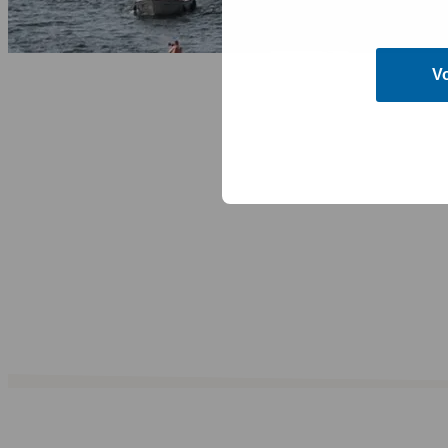
Home
/
Projecten
/
Sail 2025
V
Sail 2025
SAIL Amsterdam 2025 was meer dan een nautisch spektakel. Met ruim 2,
grootste vrij toegankelijke evenement van Nederland ook een logistie