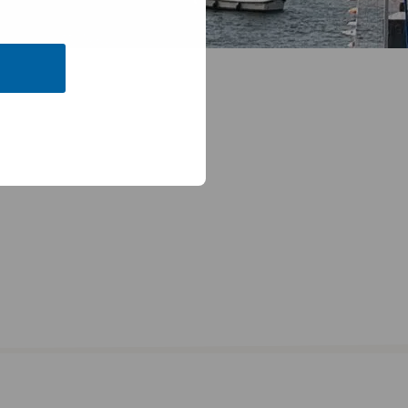
over het Noordzeekanaal, het IJ en de stad Amsterdam, was het