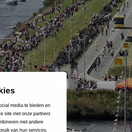
kies
ocial media te bieden en
e site met onze partners
ombineren met andere
bruik van hun services.