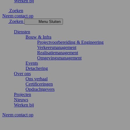
Werken bij
Zoeken
Neem contact op
Zoeken
Menu
Sluiten
Diensten
Bouw & Infra
Projectvoorbereiding & Engineering
Verkeersmanagement
Realisatiemanagement
Omgevingsmanagement
Events
Detachering
Over ons
Ons verhaal
Certificeringen
Opdrachtgevers
Projecten
Nieuws
Werken bij
Neem contact op
Home
/
Zoeken