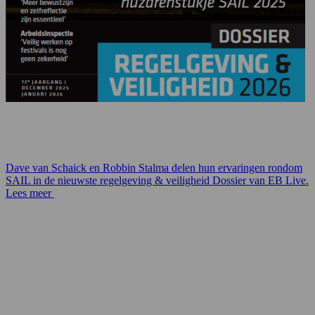
Dave van Schaick en Robbin Stalma delen hun ervaringen rondom
SAIL in de nieuwste regelgeving & veiligheid Dossier van EB Live.
Lees meer
Contact
VSP B.V.
Ien Dalessingel 1E
3543 MD Utrecht
Nederland
085-0601190
info@vsp.nl
facturen@vsp.nl
This link leads