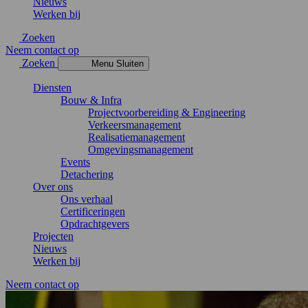
Nieuws
Werken bij
Zoeken
Neem contact op
Zoeken
Menu
Sluiten
Diensten
Bouw & Infra
Projectvoorbereiding & Engineering
Verkeersmanagement
Realisatiemanagement
Omgevingsmanagement
Events
Detachering
Over ons
Ons verhaal
Certificeringen
Opdrachtgevers
Projecten
Nieuws
Werken bij
Neem contact op