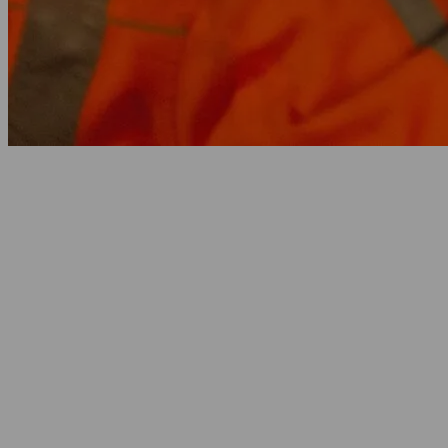
Home
/
Projectvoorbereiding & Engineering
Projectvoorbereiding & Engineering
Bij grote bouw- en infrastructuurprojecten is een goede
voorbereiding cruciaal om overlast te beperken en de omgeving
veilig en bereikbaar te houden. Lees meer over onze aanpak.